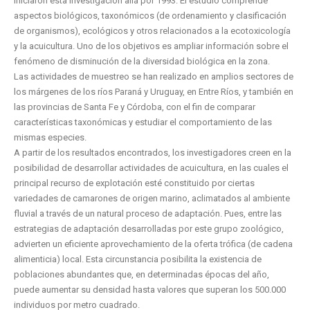
iniciaron esta investigación allá por 1993. El estudio comprende
aspectos biológicos, taxonómicos (de ordenamiento y clasificación
de organismos), ecológicos y otros relacionados a la ecotoxicología
y la acuicultura. Uno de los objetivos es ampliar información sobre el
fenómeno de disminución de la diversidad biológica en la zona.
Las actividades de muestreo se han realizado en amplios sectores de
los márgenes de los ríos Paraná y Uruguay, en Entre Ríos, y también en
las provincias de Santa Fe y Córdoba, con el fin de comparar
características taxonómicas y estudiar el comportamiento de las
mismas especies.
A partir de los resultados encontrados, los investigadores creen en la
posibilidad de desarrollar actividades de acuicultura, en las cuales el
principal recurso de explotación esté constituido por ciertas
variedades de camarones de origen marino, aclimatados al ambiente
fluvial a través de un natural proceso de adaptación. Pues, entre las
estrategias de adaptación desarrolladas por este grupo zoológico,
advierten un eficiente aprovechamiento de la oferta trófica (de cadena
alimenticia) local. Esta circunstancia posibilita la existencia de
poblaciones abundantes que, en determinadas épocas del año,
puede aumentar su densidad hasta valores que superan los 500.000
individuos por metro cuadrado.