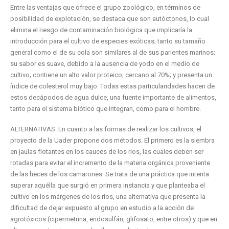
Entre las ventajas que ofrece el grupo zoológico, en términos de
posibilidad de explotación, se destaca que son autóctonos, lo cual
elimina el riesgo de contaminación biológica que implicaría la
introducción para el cultivo de especies exóticas; tanto su tamaño
general como el de su cola son similares al de sus parientes marinos;
su sabor es suave, debido a la ausencia de yodo en el medio de
cultivo; contiene un alto valor proteico, cercano al 70%; y presenta un
índice de colesterol muy bajo. Todas estas particularidades hacen de
estos decápodos de agua dulce, una fuente importante de alimentos,
tanto para el sistema biótico que integran, como para el hombre.
ALTERNATIVAS. En cuanto a las formas de realizar los cultivos, el
proyecto de la Uader propone dos métodos. El primero es la siembra
en jaulas flotantes en los cauces de los ríos, las cuales deben ser
rotadas para evitar el incremento de la materia orgánica proveniente
de las heces de los camarones. Se trata de una práctica que intenta
superar aquélla que surgió en primera instancia y que planteaba el
cultivo en los márgenes de los ríos, una alternativa que presenta la
dificultad de dejar expuesto al grupo en estudio a la acción de
agrotóxicos (cipermetrina, endosulfán, glifosato, entre otros) y que en