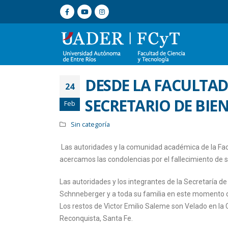
DESDE LA FACULTA
24
SECRETARIO DE BIE
Feb
Sin categoría
Las autoridades y la comunidad académica de la Fac
acercamos las condolencias por el fallecimiento de s
Las autoridades y los integrantes de la Secretaría de
Schnneberger y a toda su familia en este momento d
Los restos de Vìctor Emilio Saleme son Velado en la
Reconquista, Santa Fe.