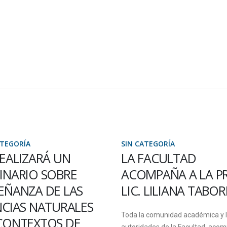
ATEGORÍA
SIN CATEGORÍA
FACULTAD
TALLER “TEATRO E
MPAÑA A LA PROF.
EDUCACIÓN”
. LILIANA TABORDA
A través de la Secretaría Académi
UADER desarrollará en Paraná u
a comunidad académica y las
instancia de capacitación para d