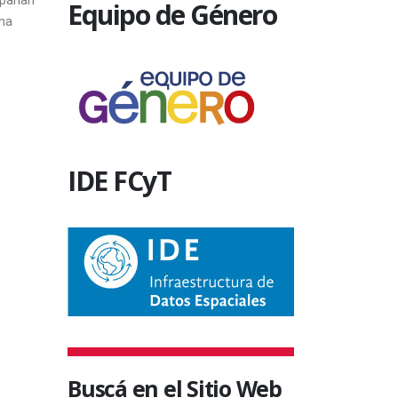
Equipo de Género
QUE RE
son los pilares...
ATRASO
28 junio, 2019
DE HAB
Autoridades d
Tecnología d
de Entre Ríos 
IDE FCyT
3 julio, 201
Buscá en el Sitio Web