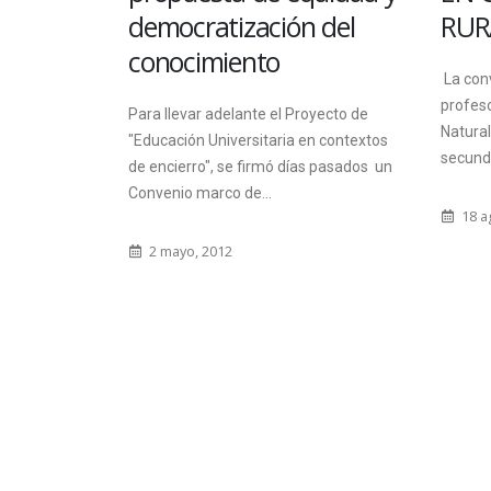
autori
 del
RURALIDAD
en el do
taborda
La convocatoria está dirigida a
profesores del campo de las Ciencias
19 n
oyecto de
Naturales con desempeño en escuelas
n contextos
secundarias rurales. Comenzará el...
s pasados un
18 agosto, 2022