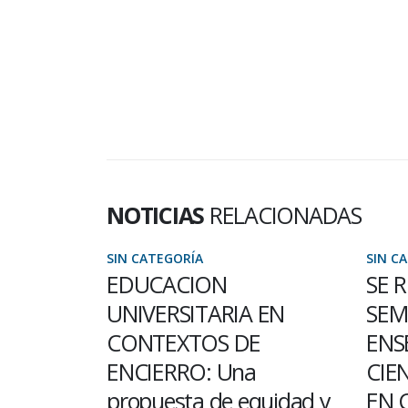
NOTICIAS
RELACIONADAS
SIN CATEGORÍA
SIN C
SE REALIZARÁ UN
LA 
 EN
SEMINARIO SOBRE
ACO
E
ENSEÑANZA DE LAS
LIC
CIENCIAS NATURALES
Toda l
uidad y
EN CONTEXTOS DE