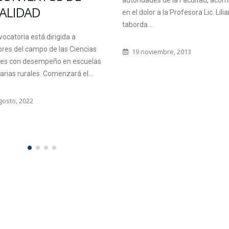
dades de la Facultad, acompañan
de todos los...
lor a la Profesora Lic. Liliana
...
19 mayo, 2017
oviembre, 2013