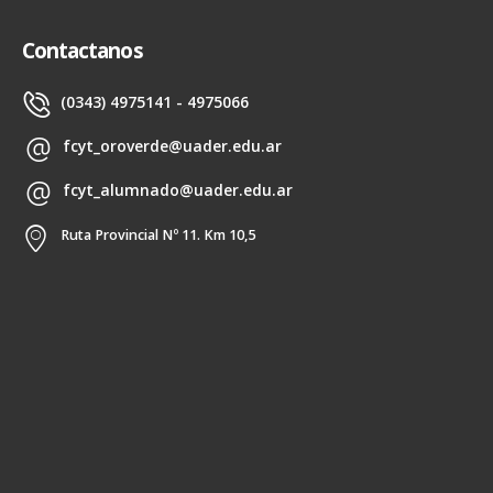
Contactanos
(0343) 4975141 - 4975066
fcyt_oroverde@uader.edu.ar
fcyt_alumnado@uader.edu.ar
Ruta Provincial Nº 11. Km 10,5