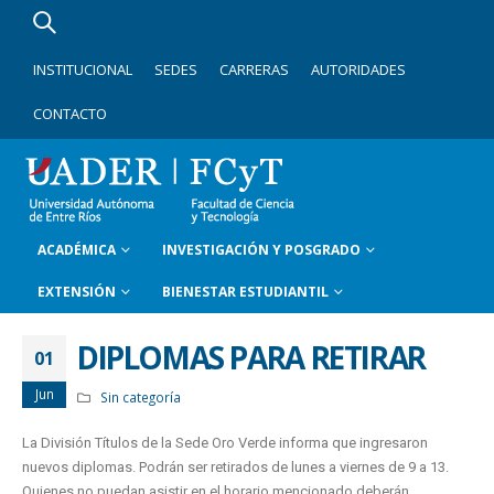
INSTITUCIONAL
SEDES
CARRERAS
AUTORIDADES
CONTACTO
ACADÉMICA
INVESTIGACIÓN Y POSGRADO
EXTENSIÓN
BIENESTAR ESTUDIANTIL
DIPLOMAS PARA RETIRAR
01
Jun
Sin categoría
La División Títulos de la Sede Oro Verde informa que ingresaron
nuevos diplomas. Podrán ser retirados de lunes a viernes de 9 a 13.
Quienes no puedan asistir en el horario mencionado deberán