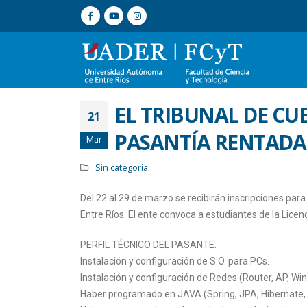
EL TRIBUNAL DE CU
21
PASANTÍA RENTADA
Mar
Sin categoría
Del 22 al 29 de marzo se recibirán inscripciones para
Entre Ríos. El ente convoca a estudiantes de la Lice
PERFIL TÉCNICO DEL PASANTE:
Instalación y configuración de S.O. para PCs.
Instalación y configuración de Redes (Router, AP, W
Haber programado en JAVA (Spring, JPA, Hibernate