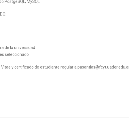
tipo PostgeSQL, MySQL
DO:
ra de la universidad
 es seleccionado
Vitae y certificado de estudiante regular a pasantias@fcyt.uader.edu.a