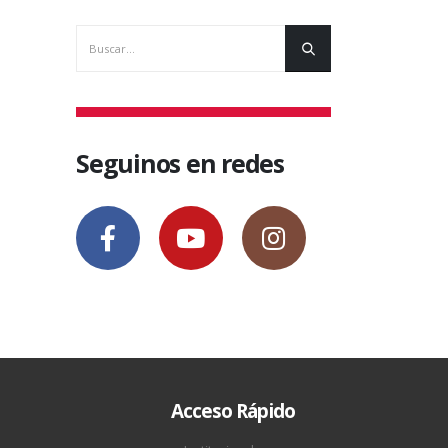
Líneas de Co
Servicios de 
2 septiemb
Seguinos en redes
Acceso Rápido