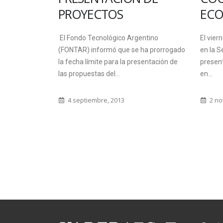
ECONOMIA SOCIAL
CON
NAC
ntino
El viernes 9 de noviembre, a las 10:00,
ha prorrogado
en la Sede Central Oro Verde, se
La BCN
sentación de
presentarán las acciones desarrolladas
destina
en...
univers
doctora
2 noviembre, 2018
postdoc
9 ma