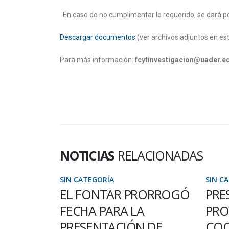
En caso de no cumplimentar lo requerido, se dará po
Descargar documentos
(ver archivos adjuntos en es
Para más información:
fcytinvestigacion@uader.e
NOTICIAS
RELACIONADAS
SIN CATEGORÍA
SIN C
RORROGÓ
PRESENTACIÓN DE
BEC
PROYECTOS DE
DE 
 DE
COOPERATIVISMO Y
LA 