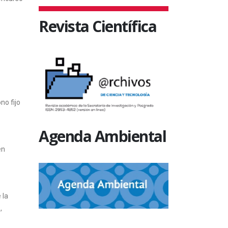
Revista Científica
no fijo
Agenda Ambiental
en
 la
,