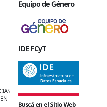
Equipo de Género
IDE FCyT
SIN CATEGORÍA
SIN CATEGO
SE REALIZÓ UNA
2 de abr
SES
JORNADA DE LIMPIEZA
VETERA
Buscá en el Sitio Web
PARA PARQUIZAR
CAÍDOS