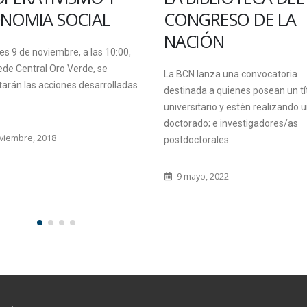
La vicedecana de la Facultad de 
GRESO DE LA
y Tecnología, Ing. Rossana Sosa Z
IÓN
reunió con autoridades de la
Administración...
 lanza una convocatoria
da a quienes posean un título
2 mayo, 2018
itario y estén realizando un
do; e investigadores/as
torales...
yo, 2022