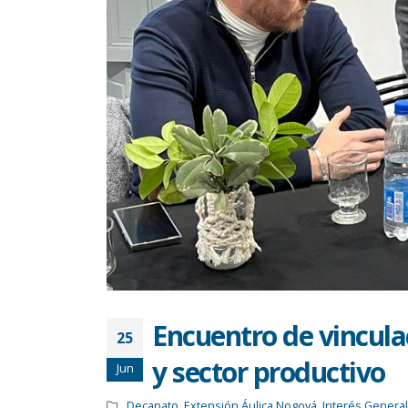
Encuentro de vincula
25
y sector productivo
Jun
Decanato
,
Extensión Áulica Nogoyá
,
Interés General