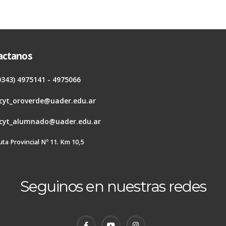
actanos
0343) 4975141 - 4975066
cyt_oroverde@uader.edu.ar
cyt_alumnado@uader.edu.ar
uta Provincial Nº 11. Km 10,5
Seguinos en nuestras redes