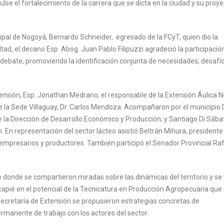
se el fortalecimiento de la carrera que se dicta en la ciudad y su proy
ipal de Nogoyá, Bernardo Schneider, egresado de la FCyT, quien dio la
ltad, el decano Esp. Abog. Juan Pablo Filipuzzi agradeció la participació
 debate, promoviendo la identificación conjunta de necesidades, desafío
tensión, Esp. Jonathan Medrano; el responsable de la Extensión Áulica 
e la Sede Villaguay, Dr. Carlos Mendoza. Acompañaron por el municipio 
 la Dirección de Desarrollo Económico y Producción; y Santiago Di Sába
n. En representación del sector lácteo asistió Beltrán Mihura, presidente
s empresarios y productores. También participó el Senador Provincial Ra
 donde se compartieron miradas sobre las dinámicas del territorio y se
apié en el potencial de la Tecnicatura en Producción Agropecuaria que
 Secretaría de Extensión se propusieron estrategias concretas de
manente de trabajo con los actores del sector.