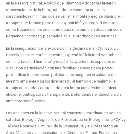
en la Reserva Natural, explicó que “alumnos y docentes hicieron
observaciones de la flora, tratando de encontrar aquellas
características mínimas que se ven en el monte y eso se plasmó en
trabajos que forman parte de la exposición” y agregó: “Nosotros,
como botánicos, los orientamos para que pudieran descubrir esos
pequeños rincones y plasmarlos en sus producciones artísticas”.
En la inauguración de la exposición, la decana de la FCyT, Esp. Lic.
Daniela Dans, celebró la muestra, expresó la “felicidad por trabajar
con una facultad hermana” y resaltó “la apertura de espacios de
discusión y articulación con una facultad hermana para poder
profundizar los procesos políticos que aseguren el cuidado de
nuestro ambiente y su biodiversidad”, al tiempo que reafirmó “el
trabajo articulado y coordinado para lograr una gestión ambiental
eficiente, participativa y transparente. Defendemos el derecho a un
ambiente sano”, acotó.
Las acciones en la Reserva Natural estuvieron coordinadas por las
cátedras Biología Vegetal II, del Profesorado en Biología de la FCyT; y
Talleres Rotativos, Pintura I, de la Licenciatura y el Profesorado en
Artes Visuales y las tecnicaturas en Cerámica, Pintura, Escultura y