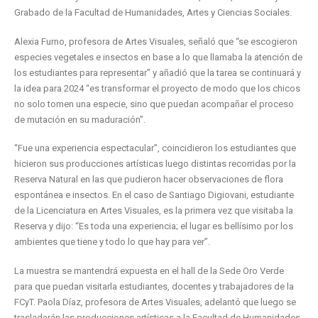
Grabado de la Facultad de Humanidades, Artes y Ciencias Sociales.
Alexia Furno, profesora de Artes Visuales, señaló que “se escogieron
especies vegetales e insectos en base a lo que llamaba la atención de
los estudiantes para representar” y añadió que la tarea se continuará y
la idea para 2024 “es transformar el proyecto de modo que los chicos
no solo tomen una especie, sino que puedan acompañar el proceso
de mutación en su maduración”.
“Fue una experiencia espectacular”, coincidieron los estudiantes que
hicieron sus producciones artísticas luego distintas recorridas por la
Reserva Natural en las que pudieron hacer observaciones de flora
espontánea e insectos. En el caso de Santiago Digiovani, estudiante
de la Licenciatura en Artes Visuales, es la primera vez que visitaba la
Reserva y dijo: “Es toda una experiencia; el lugar es bellísimo por los
ambientes que tiene y todo lo que hay para ver”.
La muestra se mantendrá expuesta en el hall de la Sede Oro Verde
para que puedan visitarla estudiantes, docentes y trabajadores de la
FCyT. Paola Díaz, profesora de Artes Visuales, adelantó que luego se
trasladarán las producciones artísticas a la Facultad de Humanidades,