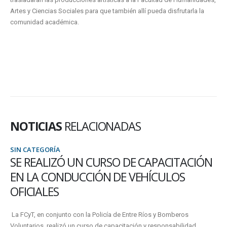
Artes y Ciencias Sociales para que también allí pueda disfrutarla la
comunidad académica.
NOTICIAS
RELACIONADAS
SIN CATEGORÍA
PAGO DE LA 8VA. CUOTA BECA UADER
Se informa a los Alumnos Beneficiarios de la BECA DE AYUDA
ECONÓMICA (Sede Oro Verde/Subsede Paraná-Esc.Normal/Subsede
Paraná-Esc.Santa Fe/Subsede Gualeguay), otorgada...