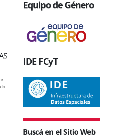
Equipo de Género
TEGORÍA
SIN CATEGORÍA
RGANIZÓ UN VIAJE
EL PROFESORADO 
ECNÓPOLIS PARA
BIOLOGÍA ORGANI
 TRABAJADORES NO
UN VIAJE AL NOROE
ENTES DE LA
IDE FCyT
Desde hace varios años, el Profe
VERSIDAD
y la Licenciatura de Biología orga
viajes de reconocimiento y estudi
izará un sorteo para que una
distintos puntos...
ón viaje -por primera vez- el
3 de noviembre, en el cierre...
6 octubre, 2015
tubre, 2013
Buscá en el Sitio Web