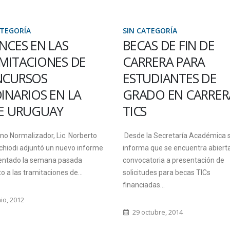
SIN CATEGORÍA
SIN CA
S
BECAS DE FIN DE
SE O
S DE
CARRERA PARA
A T
ESTUDIANTES DE
LOS
 LA
GRADO EN CARRERAS
DOC
TICS
UNI
. Norberto
Desde la Secretaría Académica se
Se real
evo informe
informa que se encuentra abierta la
delegaci
asada
convocatoria a presentación de
domingo 
 de...
solicitudes para becas TICs
financiadas...
23 oc
29 octubre, 2014