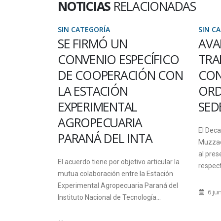
NOTICIAS
RELACIONADAS
IN CATEGORÍA
SIN CATEGORÍA
SE FIRMÓ UN
AVANCES EN LA
CONVENIO ESPECÍFICO
TRAMITACIONE
DE COOPERACIÓN CON
CONCURSOS
LA ESTACIÓN
ORDINARIOS EN
EXPERIMENTAL
SEDE URUGUAY
AGROPECUARIA
El Decano Normalizador, Lic
PARANÁ DEL INTA
Muzzachiodi adjuntó un nu
al presentado la semana p
l acuerdo tiene por objetivo articular la
respecto a las tramitaciones
utua colaboración entre la Estación
xperimental Agropecuaria Paraná del
6 junio, 2012
nstituto Nacional de Tecnología...