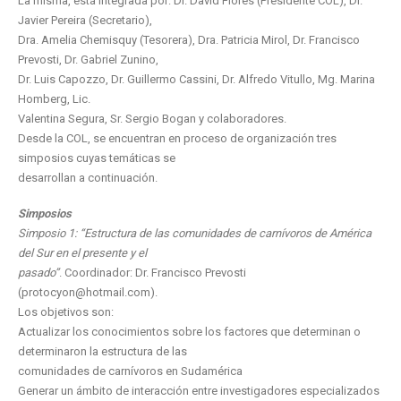
La misma, está integrada por: Dr. David Flores (Presidente COL), Dr.
Javier Pereira (Secretario),
Dra. Amelia Chemisquy (Tesorera), Dra. Patricia Mirol, Dr. Francisco
Prevosti, Dr. Gabriel Zunino,
Dr. Luis Capozzo, Dr. Guillermo Cassini, Dr. Alfredo Vitullo, Mg. Marina
Homberg, Lic.
Valentina Segura, Sr. Sergio Bogan y colaboradores.
Desde la COL, se encuentran en proceso de organización tres
simposios cuyas temáticas se
desarrollan a continuación.
Simposios
Simposio 1: “Estructura de las comunidades de carnívoros de América
del Sur en el presente y el
pasado”
. Coordinador: Dr. Francisco Prevosti
(protocyon@hotmail.com).
Los objetivos son:
Actualizar los conocimientos sobre los factores que determinan o
determinaron la estructura de las
comunidades de carnívoros en Sudamérica
Generar un ámbito de interacción entre investigadores especializados