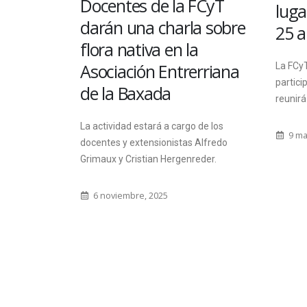
Docentes de la FCyT
lug
e
darán una charla sobre
25 
n un
flora nativa en la
Asociación Entrerriana
La FCyT
partici
a
de la Baxada
reunirá
 Python
La actividad estará a cargo de los
9 ma
docentes y extensionistas Alfredo
es conjuntas
Grimaux y Cristian Hergenreder.
s de
ación entre
6 noviembre, 2025