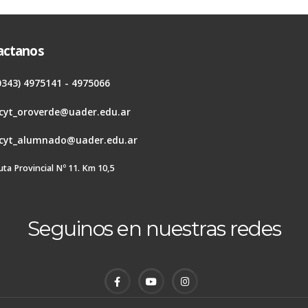
actanos
0343) 4975141 - 4975066
cyt_oroverde@uader.edu.ar
cyt_alumnado@uader.edu.ar
uta Provincial Nº 11. Km 10,5
Seguinos en nuestras redes