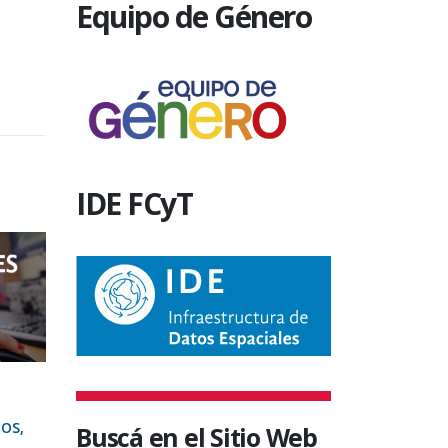
Equipo de Género
IDE FCyT
DECANATO, ORO VERDE, PERSONAL
CHAJARÍ, IN
La FCyT 
IOS,
ADMINISTRATIVO Y DE SERVICIOS
Buscá en el Sitio Web