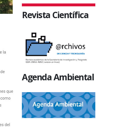
Revista Científica
e la
 de
Agenda Ambiental
ones que
, como
s
es del