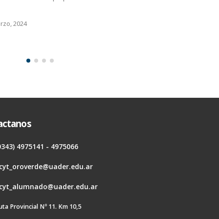
rzo, 2024
actanos
0343) 4975141 - 4975066
cyt_oroverde@uader.edu.ar
cyt_alumnado@uader.edu.ar
uta Provincial Nº 11. Km 10,5