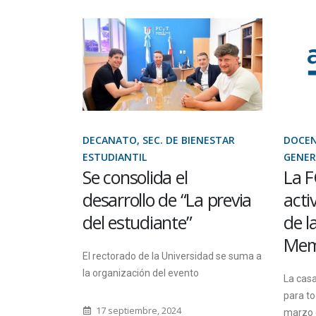
 GENERAL
DECANATO, SEC. DE BIENESTAR
DOCEN
presente
ESTUDIANTIL
GENER
Se consolida el
La F
 Nacional
desarrollo de “La previa
acti
del estudiante”
de l
tina
Memo
El rectorado de la Universidad se suma a
estigadoras
la organización del evento
producciones
La casa
sters y
para to
17 septiembre, 2024
marzo 