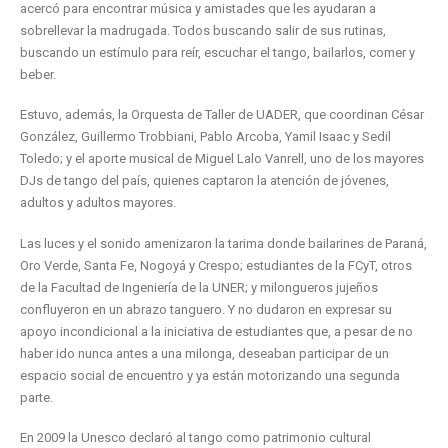
acercó para encontrar música y amistades que les ayudaran a
sobrellevar la madrugada. Todos buscando salir de sus rutinas,
buscando un estímulo para reír, escuchar el tango, bailarlos, comer y
beber.
Estuvo, además, la Orquesta de Taller de UADER, que coordinan César
González, Guillermo Trobbiani, Pablo Arcoba, Yamil Isaac y Sedil
Toledo; y el aporte musical de Miguel Lalo Vanrell, uno de los mayores
DJs de tango del país, quienes captaron la atención de jóvenes,
adultos y adultos mayores.
Las luces y el sonido amenizaron la tarima donde bailarines de Paraná,
Oro Verde, Santa Fe, Nogoyá y Crespo; estudiantes de la FCyT, otros
de la Facultad de Ingeniería de la UNER; y milongueros jujeños
confluyeron en un abrazo tanguero. Y no dudaron en expresar su
apoyo incondicional a la iniciativa de estudiantes que, a pesar de no
haber ido nunca antes a una milonga, deseaban participar de un
espacio social de encuentro y ya están motorizando una segunda
parte.
En 2009 la Unesco declaró al tango como patrimonio cultural