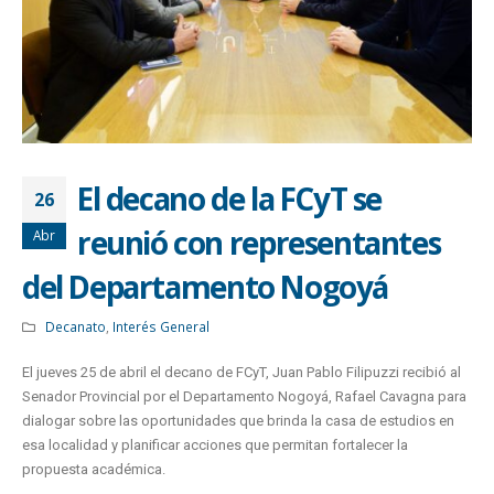
El decano de la FCyT se
26
reunió con representantes
Abr
del Departamento Nogoyá
Decanato
,
Interés General
El jueves 25 de abril el decano de FCyT, Juan Pablo Filipuzzi recibió al
Senador Provincial por el Departamento Nogoyá, Rafael Cavagna para
dialogar sobre las oportunidades que brinda la casa de estudios en
esa localidad y planificar acciones que permitan fortalecer la
propuesta académica.