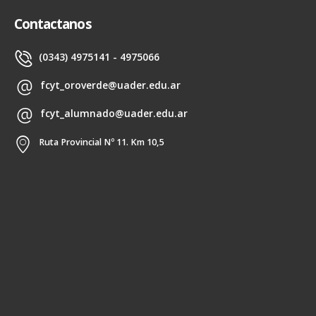
Contactanos
(0343) 4975141 - 4975066
fcyt_oroverde@uader.edu.ar
fcyt_alumnado@uader.edu.ar
Ruta Provincial Nº 11. Km 10,5