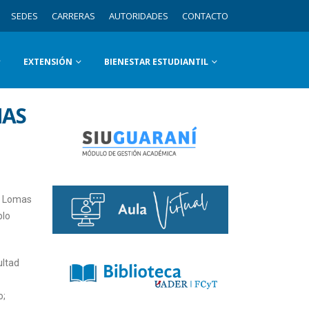
SEDES
CARRERAS
AUTORIDADES
CONTACTO
EXTENSIÓN
BIENESTAR ESTUDIANTIL
MAS
io Lomas
blo
ultad
o;