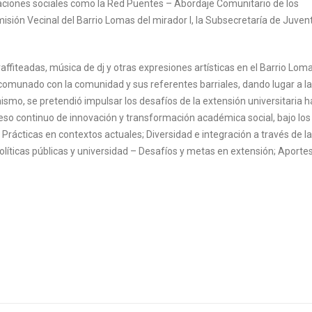
iones sociales como la Red Puentes – Abordaje Comunitario de los
isión Vecinal del Barrio Lomas del mirador I, la Subsecretaría de Juve
ffiteadas, música de dj y otras expresiones artísticas en el Barrio Loma
ancomunado con la comunidad y sus referentes barriales, dando lugar a l
mismo, se pretendió impulsar los desafíos de la extensión universitaria h
so continuo de innovación y transformación académica social, bajo los
rácticas en contextos actuales; Diversidad e integración a través de la
Políticas públicas y universidad – Desafíos y metas en extensión; Aport