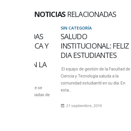
NOTICIAS
RELACIONADAS
SIN CATEGORÍA
SIN C
NADAS
SALUDO
SE 
CNICA Y
INSTITUCIONAL: FELIZ
CON
DIA ESTUDIANTES
COS
 EN LA
El equipo de gestión de la Facultad de
Desde 
Ciencia y Tecnología saluda a la
de la S
comunidad estudiantil en su día. En
que en
ctubre se
esta...
realiza
s Jornadas de
a...
21 septiembre, 2019
1 oc