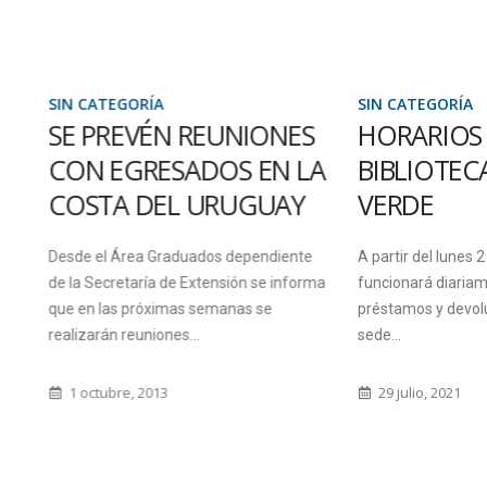
ATEGORÍA
SIN CATEGORÍA
PREVÉN REUNIONES
HORARIOS DE LA
 EGRESADOS EN LA
BIBLIOTECA DE OR
TA DEL URUGUAY
VERDE
el Área Graduados dependiente
A partir del lunes 2 de agosto,
ecretaría de Extensión se informa
funcionará diariamente el servici
 las próximas semanas se
préstamos y devolución de libros 
rán reuniones...
sede...
tubre, 2013
29 julio, 2021