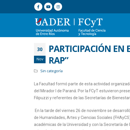
PARTICIPACIÓN EN 
30
RAP”
Nov
Sin categoría
La Facultad formó parte de esta actividad organizad
del Mirador I de Paraná. Por la FCyT estuvieron prese
Filipuzzi y referentes de las Secretarías de Bienestar
En la tarde del viernes 26 de noviembre se desarroll
de Humanidades, Artes y Ciencias Sociales (FHAyCS) 
académicas de la Universidad y con la Secretaría de 