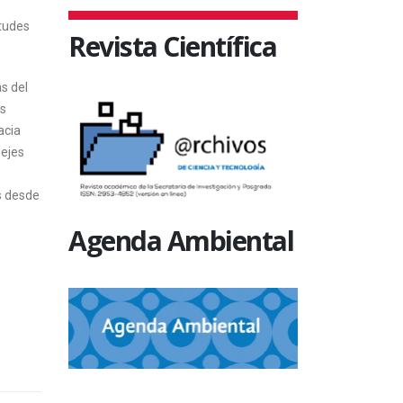
ntudes
Revista Científica
s del
as
acia
 ejes
es desde
Agenda Ambiental