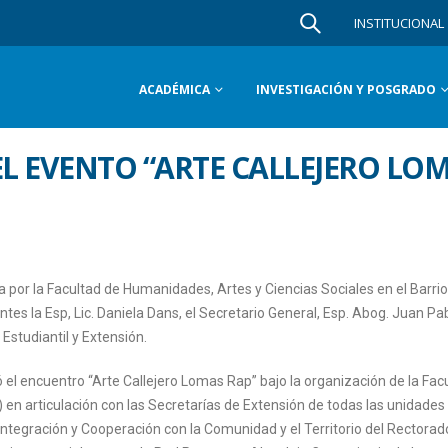
INSTITUCIONAL
ACADÉMICA
INVESTIGACIÓN Y POSGRADO
EL EVENTO “ARTE CALLEJERO LO
a por la Facultad de Humanidades, Artes y Ciencias Sociales en el Barr
ntes la Esp, Lic. Daniela Dans, el Secretario General, Esp. Abog. Juan Pa
 Estudiantil y Extensión.
ó el encuentro “Arte Callejero Lomas Rap” bajo la organización de la Fac
en articulación con las Secretarías de Extensión de todas las unidades
Integración y Cooperación con la Comunidad y el Territorio del Rectorad