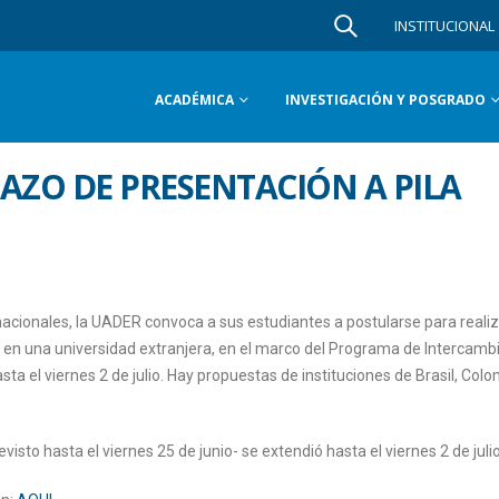
INSTITUCIONAL
ACADÉMICA
INVESTIGACIÓN Y POSGRADO
AZO DE PRESENTACIÓN A PILA
nacionales, la UADER convoca a sus estudiantes a postularse para reali
 en una universidad extranjera, en el marco del Programa de Intercamb
a el viernes 2 de julio. Hay propuestas de instituciones de Brasil, Colo
isto hasta el viernes 25 de junio- se extendió hasta el viernes 2 de julio