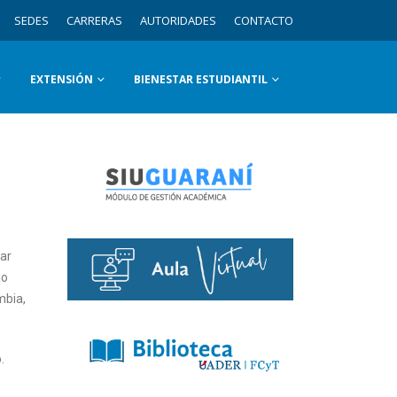
SEDES
CARRERAS
AUTORIDADES
CONTACTO
EXTENSIÓN
BIENESTAR ESTUDIANTIL
zar
io
mbia,
.