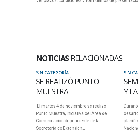
Ver plazos, condiciones y formularios de presentaci
NOTICIAS
RELACIONADAS
SIN CATEGORÍA
SIN C
ERTA EN
SE REALIZÓ PUNTO
SEM
ERDE
MUESTRA
Y L
 de marzo a
El martes 4 de noviembre se realizó
Durant
ll de la Sede
Punto Muestra, iniciativa del Área de
desarro
Comunicación dependiente de la
planifi
Secretaría de Extensión...
Naciona