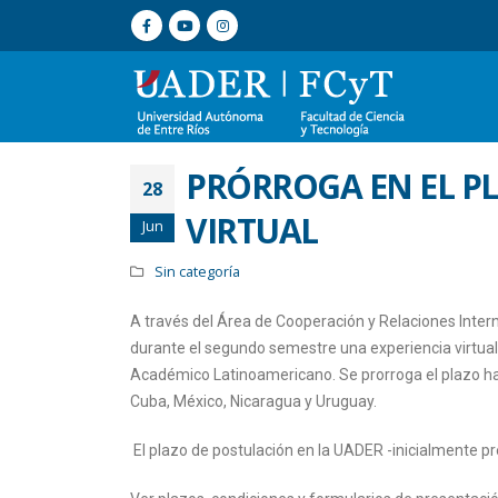
PRÓRROGA EN EL PL
28
VIRTUAL
Jun
Sin categoría
A través del Área de Cooperación y Relaciones Inter
durante el segundo semestre una experiencia virtual
Académico Latinoamericano. Se prorroga el plazo hast
Cuba, México, Nicaragua y Uruguay.
El plazo de postulación en la UADER -inicialmente prev