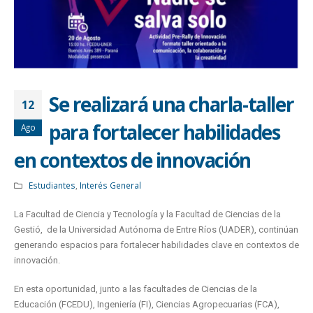
Se realizará una charla-taller
12
para fortalecer habilidades
Ago
en contextos de innovación
Estudiantes
,
Interés General
La Facultad de Ciencia y Tecnología y la Facultad de Ciencias de la
Gestió, de la Universidad Autónoma de Entre Ríos (UADER), continúan
generando espacios para fortalecer habilidades clave en contextos de
innovación.
En esta oportunidad, junto a las facultades de Ciencias de la
Educación (FCEDU), Ingeniería (FI), Ciencias Agropecuarias (FCA),