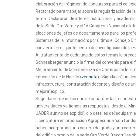
elaboración del régimen de concursos para el colegi
Rectorado para trabajar sobre la regularización de 
tema. Declararon de interés institucional y académic
de la Sede Oro Verde y al “V Congreso Nacional e Inte
elecciones de jefes de departamentos para los profes
Sistemas de la Información; por último el Consejo Di
convierte en el quinto centro de investigación de la F
Al tratamiento de cada uno de estos temas le precedi
Schneeberger anunció la firma del convenio para el 
Mejoramiento de la Enseñanza de Carreras de Informát
Educación de la Nación (
ver nota
). “Significará un 
infraestructura, contratación docente y diseño de un
mejora”explicó.
Seguidamente indicó que se aguardan las respuesta po
universidades ya tienen las respuestas, desde el Mi
UADER aún no se expidió”; dio detalles del equipamie
Licenciatura en producción Agropecuaria “son fondos
haber incorporado una carrera de grado y una carrera
del edificio propio de la sede Oro Verde “recorrí las