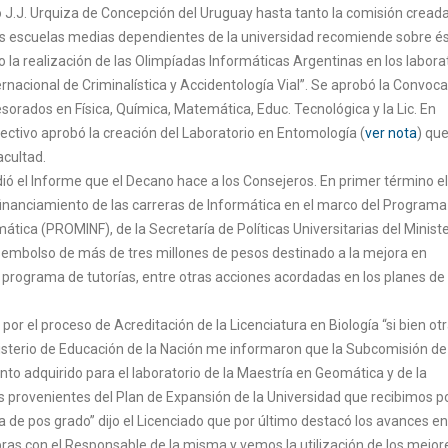
o J.J. Urquiza de Concepción del Uruguay hasta tanto la comisión cread
las escuelas medias dependientes de la universidad recomiende sobre é
o la realización de las Olimpíadas Informáticas Argentinas en los labora
rnacional de Criminalística y Accidentología Vial”. Se aprobó la Convoca
orados en Física, Química, Matemática, Educ. Tecnológica y la Lic. En
rectivo aprobó la creación del Laboratorio en Entomología (
ver nota
) qu
acultad.
ó el Informe que el Decano hace a los Consejeros. En primer término el 
financiamiento de las carreras de Informática en el marco del Programa
ica (PROMINF), de la Secretaría de Políticas Universitarias del Ministe
desembolso de más de tres millones de pesos destinado a la mejora en
 programa de tutorías, entre otras acciones acordadas en los planes de
r el proceso de Acreditación de la Licenciatura en Biología “si bien ot
nisterio de Educación de la Nación me informaron que la Subcomisión de
nto adquirido para el laboratorio de la Maestría en Geomática y de la
 provenientes del Plan de Expansión de la Universidad que recibimos p
 de pos grado” dijo el Licenciado que por último destacó los avances en
 obras con el Responsable de la misma y vemos la utilización de los mejor