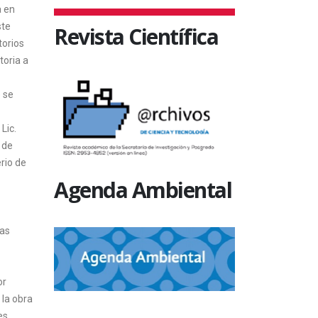
a en
ste
Revista Científica
torios
toria a
e se
Lic.
 de
rio de
Agenda Ambiental
ras
or
 la obra
es