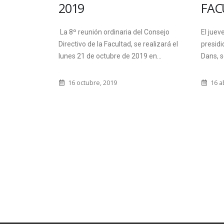
FACULTAD
E
ia del Consejo
El jueves 15 de abril de manera virtual y
F
d, se realizará el
presidida por la decana, Esp. Lic. Daniela
F
e 2019 en...
Dans, se realizó la...
L
16 abril, 2021
L
Un
U
Or