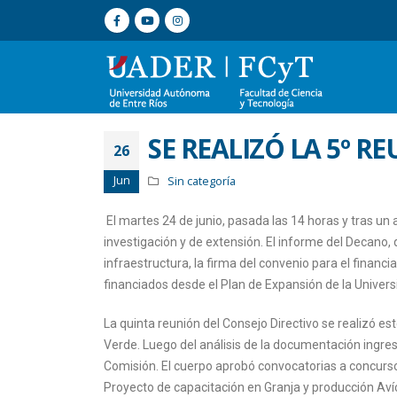
SE REALIZÓ LA 5º R
26
Jun
Sin categoría
El martes 24 de junio, pasada las 14 horas y tras un
investigación y de extensión. El informe del Decano, 
infraestructura, la firma del convenio para el financ
financiados desde el Plan de Expansión de la Univers
La quinta reunión del Consejo Directivo se realizó es
Verde. Luego del análisis de la documentación ingres
Comisión. El cuerpo aprobó convocatorias a concursos
Proyecto de capacitación en Granja y producción Avíc