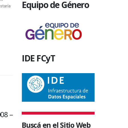
Equipo de Género
staría
IDE FCyT
SIN CATEGORÍA
SIN CA
DEL 13 AL 17 DE
JORN
MARZO ESTARÁ
DEL 
Buscá en el Sitio Web