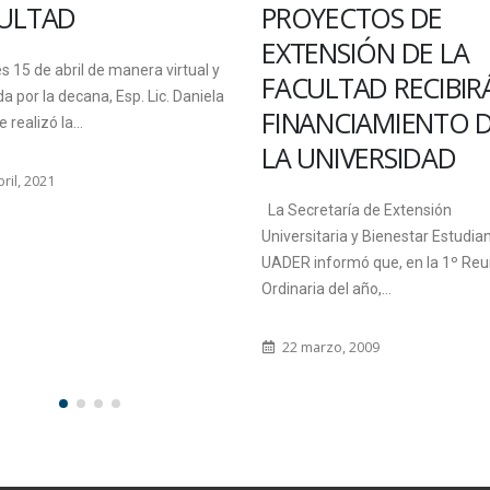
PROYECTOS DE
CONVOCATORIA
XTENSIÓN DE LA
PASANTÍA PARA 
ACULTAD RECIBIRÁN
SEDE CHAJARÍ
INANCIAMIENTO DE
Hasta el viernes 7 de agost
A UNIVERSIDAD
encuentran abiertas las ins
para realizar una pasantía e
a Secretaría de Extensión
Sistemas de...
iversitaria y Bienestar Estudiantil de la
ADER informó que, en la 1º Reunión
5 agosto, 2015
dinaria del año,...
22 marzo, 2009