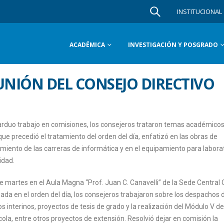
INSTITUCIONAL
ACADÉMICA
INVESTIGACIÓN Y POSGRADO
EUNIÓN DEL CONSEJO DIRECTIVO
 arduo trabajo en comisiones, los consejeros trataron temas académicos
que precedió el tratamiento del orden del día, enfatizó en las obras de
iamiento de las carreras de informática y en el equipamiento para labora
idad.
te martes en el Aula Magna “Prof. Juan C. Canavelli” de la Sede Central 
ada en el orden del día, los consejeros trabajaron sobre los despachos 
 interinos, proyectos de tesis de grado y la realización del Módulo V de
ola, entre otros proyectos de extensión. Resolvió dejar en comisión la