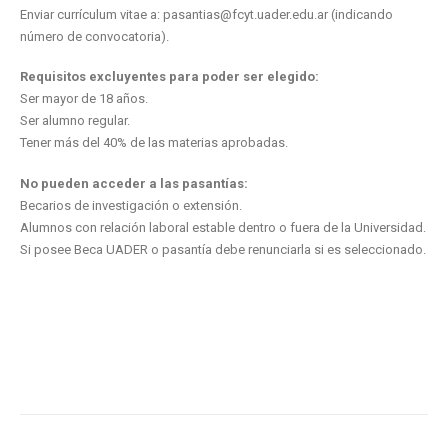
Enviar currículum vitae a: pasantias@fcyt.uader.edu.ar (indicando
número de convocatoria).
Requisitos excluyentes para poder ser elegido:
Ser mayor de 18 años.
Ser alumno regular.
Tener más del 40% de las materias aprobadas.
No pueden acceder a las pasantías:
Becarios de investigación o extensión.
Alumnos con relación laboral estable dentro o fuera de la Universidad.
Si posee Beca UADER o pasantía debe renunciarla si es seleccionado.