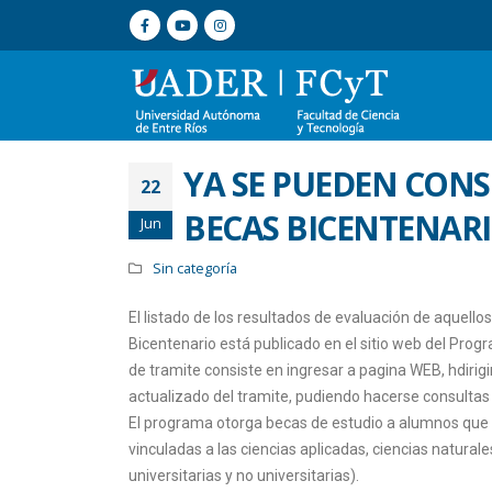
YA SE PUEDEN CONS
22
BECAS BICENTENAR
Jun
Sin categoría
El listado de los resultados de evaluación de aquel
Bicentenario está publicado en el sitio web del Prog
de tramite consiste en ingresar a pagina WEB, hdirigi
actualizado del tramite, pudiendo hacerse consultas 
El programa otorga becas de estudio a alumnos que in
vinculadas a las ciencias aplicadas, ciencias naturale
universitarias y no universitarias).