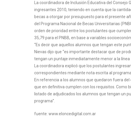
La coordinadora de Inclusión Educativa del Consejo G
ingresantes 2010, teniendo en cuenta que la cantida
becas a otorgar por presupuesto para el presente año
del Programa Nacional de Becas Universitarias (PNB
orden de prioridad entre los postulantes que cumplen 
35,79 para el PNBB, en base a variables socioeconóm
“Es decir que aquellos alumnos que tengan este punta
Nievas dijo que “es importante destacar que de produ
tengan un puntaje inmediatamente menor a la línea 
La coordinadora explicó que los postulantes ingresa
correspondientes mediante nota escrita al programa
En referencia a los alumnos que quedaron fuera del 
que en definitiva cumplen con los requisitos. Como b
listado de adjudicados los alumnos que tengan un p
programa”.
fuente: www.eloncedigital.com.ar