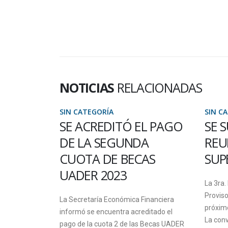
NOTICIAS
RELACIONADAS
SIN CATEGORÍA
SIN 
EL PAGO
SE SUSPENDIÓ LA
LA
DA
REUNIÓN DEL CONSEJO
CO
CAS
SUPERIOR PROVISORIO
CO
LA
La 3ra. Reunión de Consejo Superior
CI
Provisorio quedó suspendida para el
 Financiera
LA
próximo 14 de junio por falta de quórum.
reditado el
La convocatoria...
as Becas UADER