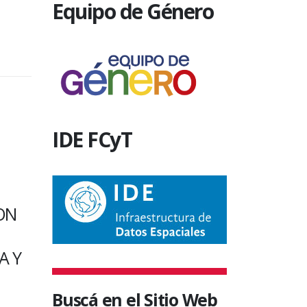
Equipo de Género
IDE FCyT
SIN CATEGORÍA
SIN CATEG
DÍA DE LA
OTRA 
INVESTIGADORA Y EL
CULTUR
INVESTIGADOR
SE CR
CIENTÍFICO EN LA
DE DA
ARGENTINA
FOLCL
FACUL
ede
Se conmemora el 10 de abril en
Buscá en el Sitio Web