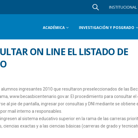
INSTITUCIONAL
ACADÉMICA
INVESTIGACIÓN Y POSGRADO
ULTAR ON LINE EL LISTADO DE
IO
los alumnos ingresantes 2010 que resultaron preseleccionados de las Be
rama, www.becasbicentenario.gov.ar. El procedimiento para consultar el
rse al pie de pantalla, ingresar por consultas y DNI mediante se obtiene
por mail interno a responsables.
gresen al sistema educativo superior en la rama de las carreras priori
s, ciencias exactas y a las ciencias básicas (carreras de grado y tecnica