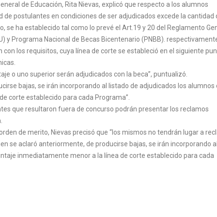
eneral de Educación, Rita Nievas, explicó que respecto a los alumnos
d de postulantes en condiciones de ser adjudicados excede la cantidad
, se ha establecido tal como lo prevé el Art.19 y 20 del Reglamento Ge
U) y Programa Nacional de Becas Bicentenario (PNBB). respectivamente
con los requisitos, cuya línea de corte se estableció en el siguiente pun
icas.
je o uno superior serán adjudicados con la beca”, puntualizó.
cirse bajas, se irán incorporando al listado de adjudicados los alumnos
de corte establecido para cada Programa”.
ntes que resultaron fuera de concurso podrán presentar los reclamos
.
orden de merito, Nievas precisó que “los mismos no tendrán lugar a re
ien se aclaró anteriormente, de producirse bajas, se irán incorporando a
untaje inmediatamente menor a la línea de corte establecido para cada