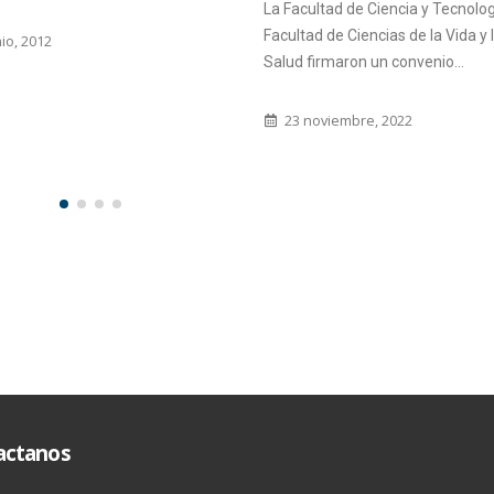
Central Oro Verde tuvo lugar el 
cultad de Ciencia y Tecnología y la
formación en Protocolo de...
tad de Ciencias de la Vida y la
 firmaron un convenio...
26 febrero, 2019
 noviembre, 2022
actanos