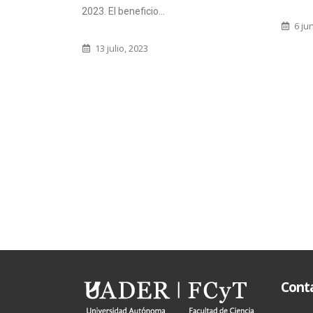
La Fa
Facul
6 junio, 2012
Salud
23
Cont