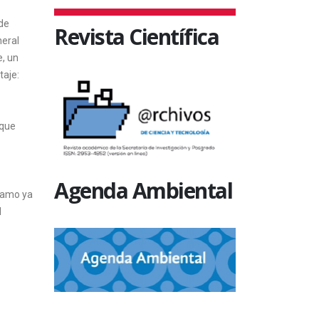
 de
Revista Científica
neral
, un
taje:
 que
Agenda Ambiental
clamo ya
l