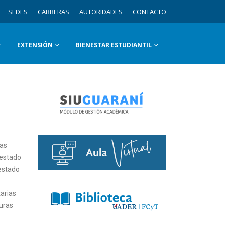
SEDES
CARRERAS
AUTORIDADES
CONTACTO
EXTENSIÓN
BIENESTAR ESTUDIANTIL
cas
 estado
 estado
tarias
turas