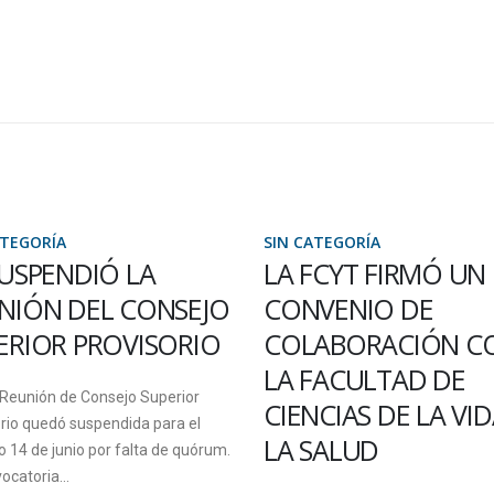
CATEGORÍA
SIN CATEGORÍA
 FCYT FIRMÓ UN
FORMACIÓN EN
NVENIO DE
PROTOCOLO DE
LABORACIÓN CON
GÉNERO PARA
 FACULTAD DE
TRABAJADORES Y
ENCIAS DE LA VIDA Y
FUNCIONARIOS
 SALUD
El lunes 25 de febrero en la S