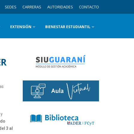
SEDES
CARRERAS
AUTORIDADES
CONTACTO
EXTENSIÓN
BIENESTAR ESTUDIANTIL
ER
as
 y
ado
del 3 al