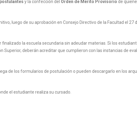
s postulantes
y la confección del
Orden de Mérito Provisorio
de quien
itivo, luego de su aprobación en Consejo Directivo de la Facultad el 27 de
 finalizado la escuela secundaria sin adeudar materias. Si los estudian
ón Superior, deberán acreditar que cumplieron con las instancias de eva
trega de los formularios de postulación o pueden descargarlo en los arqu
nde el estudiante realiza su cursado.