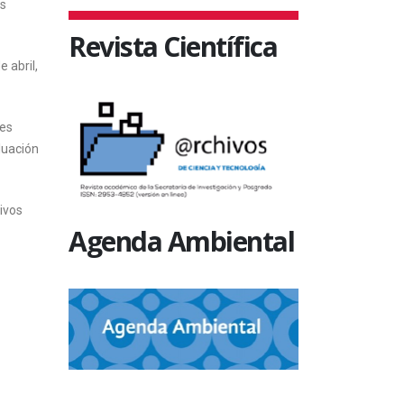
es
Revista Científica
 abril,
tes
luación
ivos
Agenda Ambiental