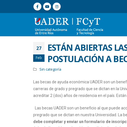
ESTÁN ABIERTAS LAS
27
POSTULACIÓN A BE
Feb
Sin categoría
Las becas de ayuda económica UADER son un benefici
carreras de grado y pregrado que se dictan en la Univ
acreditar 2 (dos) años de residencia en el país. Están 
Las becas UADER son un beneficio al que puede acced
pregrado que se dictan en nuestra Universidad. La b
debe completar y enviar un formulario de inscripci