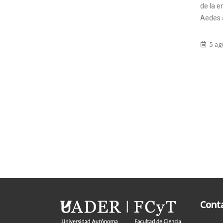
de la enfermedad transmitida por el
Aedes aegypti", proyecto llevado...
5 agosto, 2015
Cont