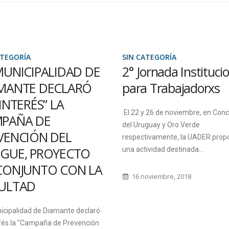
ATEGORÍA
SIN CATEGORÍA
ornada Institucional
SE PRESENTÓ LA
 Trabajadorxs
APLICACIÓN SOBRE
TURISMO DE LA
y 26 de noviembre, en Concepción
CIUDAD DE PARAN
uguay y Oro Verde
tivamente, la UADER propone
Desarrollada por el Laboratorio 
ividad destinada...
Investigación Gugler de la FCyT, 
presentada la aplicación móvil q
oviembre, 2018
permitirá brindar información ace
22 diciembre, 2017