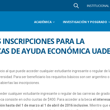
INSTITUCIONAL
ACADÉMICA
INVESTIGACIÓN Y POSGRADO
 INSCRIPCIONES PARA LA
CAS DE AYUDA ECONÓMICA UAD
o al que puede acceder cualquier estudiante ingresante o regular de l
ersidad. Para ser beneficiario los requisitos básicos son ser argentino o
abiertas las inscripciones.
er cualquier estudiante ingresante o regular de las carreras de grado
eca consiste en ocho cuotas de $400. Para acceder a la beca
el interes
ón hasta del 1 de marzo al 1 de abril de 2016 inclusive.
Mientre que