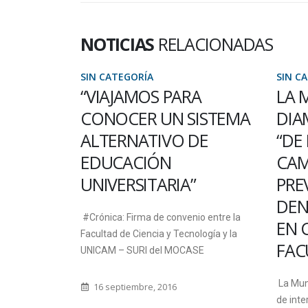
NOTICIAS
RELACIONADAS
SIN CATEGORÍA
SIN C
A
LA MUNICIPALIDAD DE
2° J
ISTEMA
DIAMANTE DECLARÓ
para
DE
“DE INTERÉS” LA
El 22 
CAMPAÑA DE
del Ur
PREVENCIÓN DEL
respec
DENGUE, PROYECTO
una act
io entre la
EN CONJUNTO CON LA
logía y la
16 n
FACULTAD
SE
La Municipalidad de Diamante declaró
de interés la "Campaña de Prevención