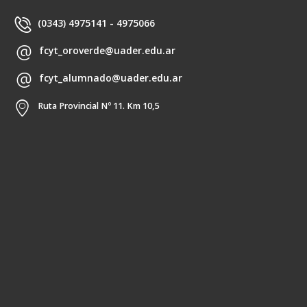
(0343) 4975141 - 4975066
fcyt_oroverde@uader.edu.ar
fcyt_alumnado@uader.edu.ar
Ruta Provincial Nº 11. Km 10,5