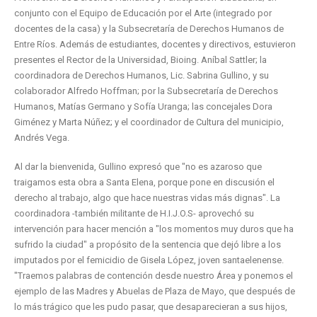
conjunto con el Equipo de Educación por el Arte (integrado por
docentes de la casa) y la Subsecretaría de Derechos Humanos de
Entre Ríos. Además de estudiantes, docentes y directivos, estuvieron
presentes el Rector de la Universidad, Bioing. Aníbal Sattler; la
coordinadora de Derechos Humanos, Lic. Sabrina Gullino, y su
colaborador Alfredo Hoffman; por la Subsecretaría de Derechos
Humanos, Matías Germano y Sofía Uranga; las concejales Dora
Giménez y Marta Núñez; y el coordinador de Cultura del municipio,
Andrés Vega.
Al dar la bienvenida, Gullino expresó que "no es azaroso que
traigamos esta obra a Santa Elena, porque pone en discusión el
derecho al trabajo, algo que hace nuestras vidas más dignas". La
coordinadora -también militante de H.I.J.O.S- aprovechó su
intervención para hacer mención a "los momentos muy duros que ha
sufrido la ciudad" a propósito de la sentencia que dejó libre a los
imputados por el femicidio de Gisela López, joven santaelenense.
"Traemos palabras de contención desde nuestro Área y ponemos el
ejemplo de las Madres y Abuelas de Plaza de Mayo, que después de
lo más trágico que les pudo pasar, que desaparecieran a sus hijos,