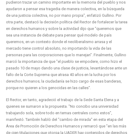
pudieron trazar un camino importante en la memoria del pueblo y nos
ayudaron a pensar esa tragedia de manera colectiva, en la búsqueda
de una justicia colectiva, no por mano propia", enfatizó Gullino. Por
otra parte, destacó la decisión política del Rector de fortalecer la tarea
en derechos humanos y sobre la actividad dijo que "queremos que
sea una instancia de debate para pensar qué modelo de país
queremos, en un contexto donde el neoliberalismo arrasa y el
mercado tiene control absoluto, no importando la vida de las
personas para las corporaciones que lo manejan". Finalmente, Gullino
marcó la importancia de que "el pueblo se empodere, como hizo el
pasado 10 de mayo dando una clase de justicia, levantándose ante un
fallo de la Corte Suprema que atrasa 40 años en la lucha por los
derechos humanos; la ciudadanía se hizo cargo de esas banderas,
porque no quieren a los genocidas en las calles".
El Rector, en tanto, agradeció el trabajo de la Sede Santa Elena y a
quienes se sumaron a la propuesta. "No concibo una universidad
trabajando sola, sobre todo en temas centrales como estos",
manifestó. También habló del "cambio de mirada" en esta etapa del
Área de Promoción de Derechos Humanos y remarcó que "en las más
de cien titulaciones que otorga la UADER hay contenidos de derechos