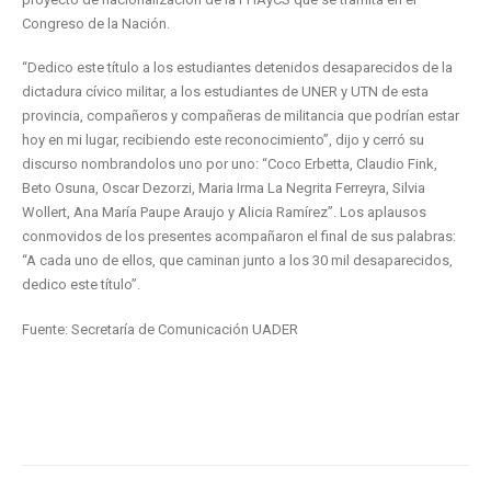
Congreso de la Nación.
“Dedico este título a los estudiantes detenidos desaparecidos de la
dictadura cívico militar, a los estudiantes de UNER y UTN de esta
provincia, compañeros y compañeras de militancia que podrían estar
hoy en mi lugar, recibiendo este reconocimiento”, dijo y cerró su
discurso nombrandolos uno por uno: “Coco Erbetta, Claudio Fink,
Beto Osuna, Oscar Dezorzi, Maria Irma La Negrita Ferreyra, Silvia
Wollert, Ana María Paupe Araujo y Alicia Ramírez”. Los aplausos
conmovidos de los presentes acompañaron el final de sus palabras:
“A cada uno de ellos, que caminan junto a los 30 mil desaparecidos,
dedico este título”.
Fuente: Secretaría de Comunicación UADER