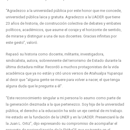
“Agradezco a la universidad pública por este honor que me concede,
universidad pública laica y gratuita. Agradezco a la UADER que tiene
23 años de historia, de construcción colectiva de debates y embates
políticos, académicos, que asume el coraje y el horizonte de sentido,
de mirarse y distinguir a una de sus docentes. Gracias infinitas por
este gesto”, valoró.
Repasó su historia como docente, militante, investigadora,
sindicalista, autora, sobreviviente del terrorismo de Estado durante la
última dictadura militar. Recordó a muchos protagonistas de la vida
académica que ya no están y citó unos versos de Atahualpa Yupanqui
al decir que “alguna gente se muere para volver a nacer, el que tenga
alguna duda que le pregunte a él”.
“Este reconocimiento singular a mi persona lo asumo como parte de
la generación diezmada a la que pertenezco. Soy hija de la universidad
pública, el derecho a la educación ha sido un eje central de mi trabajo.
He estado en la fundación de la UNER y en la UADER. Presenciaré la de
la Juan L. Ortiz”, dijo expresando su compromiso de acompañar el
proyecto de nacionalización de la FHAyCS que se tramita en el