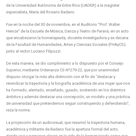
de la Universidad Autónoma de Entre Ríos (UADER) a la magister
especialista, María del Rosario Badano.
Fue en la noche del 30 de noviembre, en el Auditorio “Prof. Walter
Heinze” de la Escuela de Música, Danza y Teatro de Paraná, en un acto
que encabezaron la homenajeada, docente investigadora y ex decana
de la Facultad de Humanidades, Artes y Ciencias Sociales (FHAyCS);
junto al rector Luciano Filipuzzi.
De esta manera, se dio cumplimiento a lo dispuesto por el Consejo
Superior, mediante Ordenanza CS Nº279-22, que por unanimidad
dispuso otorgar la más alta distinción con el fin de “destacar y
reivindicar la trayectoria y la biografía académica de una mujer que nos
ha formado, alentado, enseñado, guiado, sostenido en los distintos
ámbitos y además destacar una concepción, un modelo y una práctica
de universidad que pretendemos seguir construyendo y defendiendo”,
reza la norma.
La proyección de un audiovisual, que resumió la trayectoria humana,
académica y militante de Badano fue la apertura formal del acto,
dando voz a personas claves en la vida de la homenajeada como sus