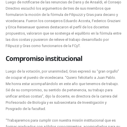
Luego de notificarse de las renuncias de Dans y de Ansaldi, el Consejo
Directivo escuchó los argumentos de tres de sus miembros que
formularon la moción de la fórmula de Filipuzzi y Gras para decano y
vicedecana. Fueron los consejeros Eduardo Acosta, Federico Graziani
y Erica Reisenauer quienes destacaron el perfil de los docentes
propuestos, valoraron que se sostenga el equilibrio en la fórmula entre
las dos costas y pusieron de relieve el trabajo desarrollado por
Filipuzzi y Gras como funcionarios de la FCyT.
Compromiso institucional
Luego de la votación, por unanimidad, Gras expresó su “gran orgullo”
de ocupar el puesto de vicedecana. “Quiero felicitarlo a Juan Pablo.
Me honra estar acompañándolo en este año que tenemos de trabajo.
Sé de su compromiso, su sentido de pertenencia, su trabajo para
unificar ambas costas”, dijo la docente, ex directora de la carrera del
Profesorado de Biología y ex subsecretaria de Investigación y
Posgrado de la facultad.
“Trabajaremos para cumplir con nuestra misión institucional que es
formar graduados con sólidos conocimientos, acompañarlos para su