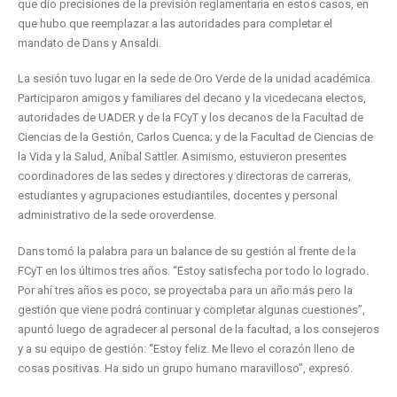
que dio precisiones de la previsión reglamentaria en estos casos, en
que hubo que reemplazar a las autoridades para completar el
mandato de Dans y Ansaldi.
La sesión tuvo lugar en la sede de Oro Verde de la unidad académica.
Participaron amigos y familiares del decano y la vicedecana electos,
autoridades de UADER y de la FCyT y los decanos de la Facultad de
Ciencias de la Gestión, Carlos Cuenca; y de la Facultad de Ciencias de
la Vida y la Salud, Aníbal Sattler. Asimismo, estuvieron presentes
coordinadores de las sedes y directores y directoras de carreras,
estudiantes y agrupaciones estudiantiles, docentes y personal
administrativo de la sede oroverdense.
Dans tomó la palabra para un balance de su gestión al frente de la
FCyT en los últimos tres años. “Estoy satisfecha por todo lo logrado.
Por ahí tres años es poco, se proyectaba para un año más pero la
gestión que viene podrá continuar y completar algunas cuestiones”,
apuntó luego de agradecer al personal de la facultad, a los consejeros
y a su equipo de gestión: “Estoy feliz. Me llevo el corazón lleno de
cosas positivas. Ha sido un grupo humano maravilloso”, expresó.