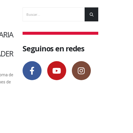
SIN CATEGORÍA
SIN CATEGO
ARIA
ACTIVIDADES EN EL
SE LANZ
MARCO DE LA SEMANA
COHORT
Seguinos en redes
ADER
DE LA CIENCIA Y LA
MAESTR
TECNOLOGÍA
GEOMÁT
A LA GE
noma de
Del 3 al 9 de septiembre se
RIESGO
nes de
desarrollaran las actividades
EN DIA
planificadas en el marco del Programa
Nacional de Popularización de...
Se lanzó la s
Maestría en G
28 agosto, 2018
Gestión de R
Diamante. El..