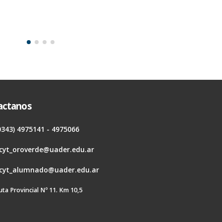
actanos
0343) 4975141 - 4975066
cyt_oroverde@uader.edu.ar
cyt_alumnado@uader.edu.ar
uta Provincial Nº 11. Km 10,5