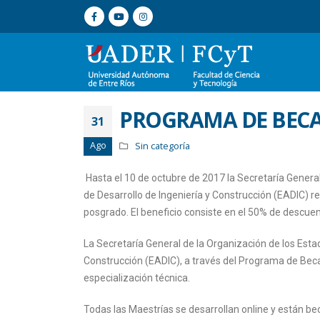
PROGRAMA DE BECAS
31
Ago
Sin categoría
Hasta el 10 de octubre de 2017 la Secretaría Genera
de Desarrollo de Ingeniería y Construcción (EADIC) 
posgrado. El beneficio consiste en el 50% de descuent
La Secretaría General de la Organización de los Esta
Construcción (EADIC), a través del Programa de Beca
especialización técnica.
Todas las Maestrías se desarrollan online y están b