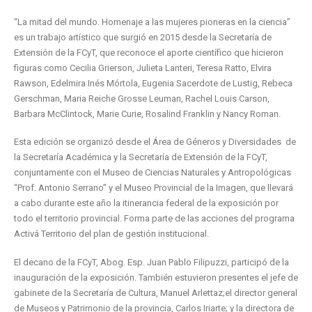
“La mitad del mundo. Homenaje a las mujeres pioneras en la ciencia”
es un trabajo artístico que surgió en 2015 desde la Secretaría de
Extensión de la FCyT, que reconoce el aporte científico que hicieron
figuras como Cecilia Grierson, Julieta Lanteri, Teresa Ratto, Elvira
Rawson, Edelmira Inés Mórtola, Eugenia Sacerdote de Lustig, Rebeca
Gerschman, Maria Reiche Grosse Leuman, Rachel Louis Carson,
Barbara McClintock, Marie Curie, Rosalind Franklin y Nancy Roman.
Esta edición se organizó desde el Área de Géneros y Diversidades de
la Secretaría Académica y la Secretaría de Extensión de la FCyT,
conjuntamente con el Museo de Ciencias Naturales y Antropológicas
“Prof. Antonio Serrano” y el Museo Provincial de la Imagen, que llevará
a cabo durante este año la itinerancia federal de la exposición por
todo el territorio provincial. Forma parte de las acciones del programa
Activá Territorio del plan de gestión institucional.
El decano de la FCyT, Abog. Esp. Juan Pablo Filipuzzi, participó de la
inauguración de la exposición. También estuvieron presentes el jefe de
gabinete de la Secretaría de Cultura, Manuel Arlettaz;el director general
de Museos y Patrimonio de la provincia, Carlos Iriarte; y la directora de