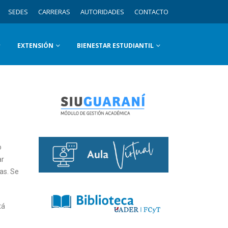
SEDES
CARRERAS
AUTORIDADES
CONTACTO
EXTENSIÓN
BIENESTAR ESTUDIANTIL
o
ar
as. Se
tá