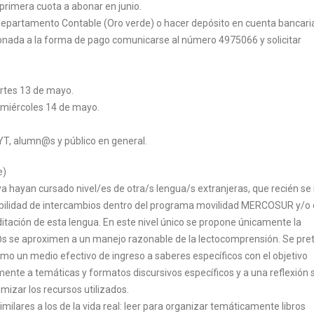
 primera cuota a abonar en junio.
 Departamento Contable (Oro verde) o hacer depósito en cuenta bancari
onada a la forma de pago comunicarse al número 4975066 y solicitar
artes 13 de mayo.
, miércoles 14 de mayo.
YT, alumn@s y público en general.
e)
 hayan cursado nivel/es de otra/s lengua/s extranjeras, que recién se 
osibilidad de intercambios dentro del programa movilidad MERCOSUR y/o
itación de esta lengua. En este nivel único se propone únicamente la
@s se aproximen a un manejo razonable de la lectocomprensión. Se pre
omo un medio efectivo de ingreso a saberes específicos con el objetivo
nte a temáticas y formatos discursivos específicos y a una reflexión s
mizar los recursos utilizados.
milares a los de la vida real: leer para organizar temáticamente libros