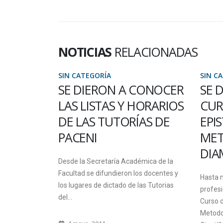
NOTICIAS
RELACIONADAS
SIN CATEGORÍA
SIN C
CONOCER
SE DESARROLLA EL
18 
ORARIOS
CURSO DE POSGRADO
EDU
AS DE
EPISTEMOLOGÍA Y
La Uni
METODOLOGÍA EN
celebra
DIAMANTE
fundada
mica de la
s docentes y
Hasta mañana, más de veinte
8 jun
as Tutorias
profesionales estárán participando del
Curso de Posgrado Epistemología y
Metodología de la Investigación