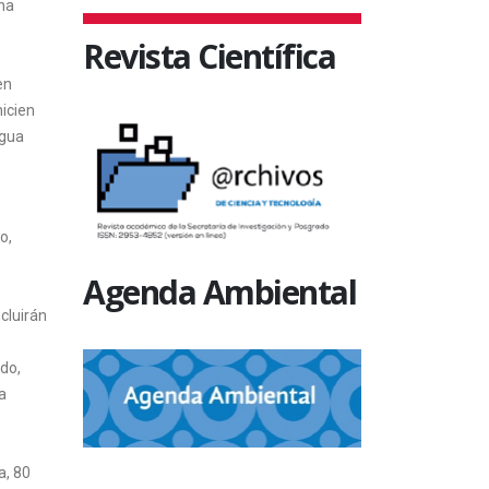
una
s
Revista Científica
en
nicien
ngua
o,
Agenda Ambiental
ncluirán
ado,
a
a, 80