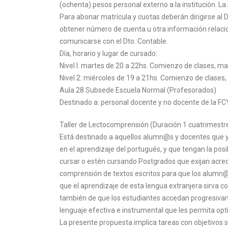
(ochenta) pesos personal externo a la institución. La
Para abonar matrícula y cuotas deberán dirigirse al
obtener número de cuenta u otra información relaci
comunicarse con el Dto. Contable.
Día, horario y lugar de cursado:
Nivel I: martes de 20 a 22hs. Comienzo de clases, m
Nivel 2: miércoles de 19 a 21hs. Comienzo de clases
Aula 28 Subsede Escuela Normal (Profesorados)
Destinado a: personal docente y no docente de la FC
Taller de Lectocomprensión (Duración 1 cuatrimestr
Está destinado a aquellos alumn@s y docentes que ya
en el aprendizaje del portugués, y que tengan la p
cursar o estén cursando Postgrados que exijan acred
comprensión de textos escritos para que los alumn
que el aprendizaje de esta lengua extranjera sirva c
también de que los estudiantes accedan progresivame
lenguaje efectiva e instrumental que les permita opti
La presente propuesta implica tareas con objetivos si