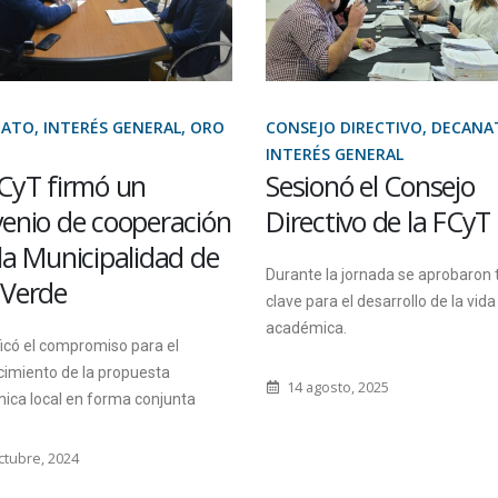
JO DIRECTIVO, DECANATO,
EXTENSIÓN ÁULICA GUALEGUA
ÉS GENERAL
INTERÉS GENERAL
onó el Consejo
La FCyT estuvo pre
ctivo de la FCyT
en la Expo Rural
Gualeguay
e la jornada se aprobaron temas
ara el desarrollo de la vida
Lo hizo a través de estudiantes,
ica.
docentes y graduados de la Tecn
en Granja y Producción Avícola
gosto, 2025
11 septiembre, 2024