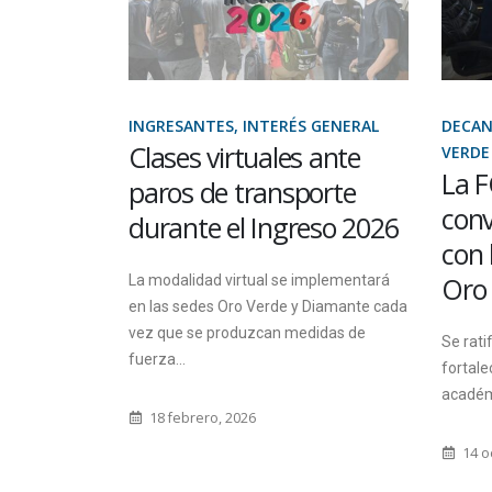
 GENERAL
DECANATO, INTERÉS GENERAL, ORO
CONSE
 ante
VERDE
INTER
La FCyT firmó un
Sesi
orte
convenio de cooperación
Dire
eso 2026
con la Municipalidad de
Durant
Oro Verde
mplementará
clave p
Diamante cada
académ
idas de
Se ratificó el compromiso para el
fortalecimiento de la propuesta
14 a
académica local en forma conjunta
14 octubre, 2024