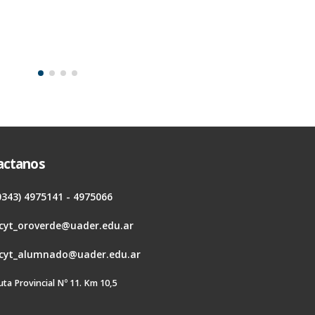
actanos
0343) 4975141 - 4975066
cyt_oroverde@uader.edu.ar
cyt_alumnado@uader.edu.ar
uta Provincial Nº 11. Km 10,5