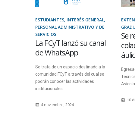
S, ORO
ESTUDIANTES, INTERÉS GENERAL,
EXTEN
PERSONAL ADMINISTRATIVO Y DE
GRAD
cursos
Se r
SERVICIOS
La FCyT lanzó su canal
igitales
cola
de WhatsApp
áuli
n Oro
Se trata de un espacio destinado a la
Egresa
comunidad FCyT a través del cual se
Tecnica
podrán conocer las actividades
Avícola
 Gobierno de
institucionales...
esarial la
10 d
4 noviembre, 2024