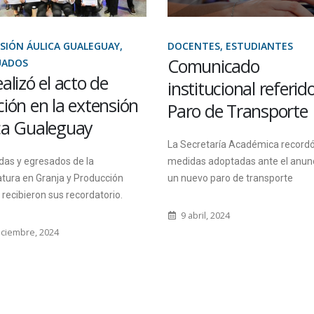
SIÓN ÁULICA GUALEGUAY,
DOCENTES, ESTUDIANTES
Comunicado
UADOS
ealizó el acto de
institucional referido
ción en la extensión
Paro de Transporte
ca Gualeguay
La Secretaría Académica recordó
das y egresados de la
medidas adoptadas ante el anun
tura en Granja y Producción
un nuevo paro de transporte
 recibieron sus recordatorio.
9 abril, 2024
iciembre, 2024