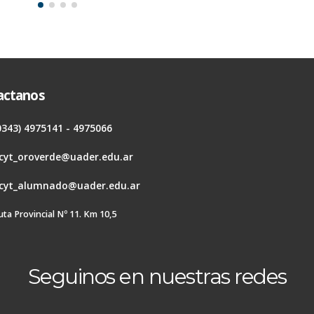
actanos
0343) 4975141 - 4975066
cyt_oroverde@uader.edu.ar
cyt_alumnado@uader.edu.ar
uta Provincial Nº 11. Km 10,5
Seguinos en nuestras redes