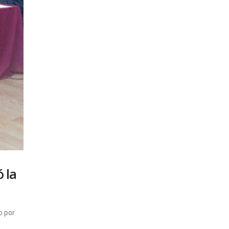
 la
o por