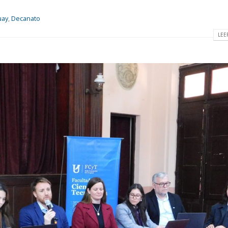
uay
,
Decanato
LEE