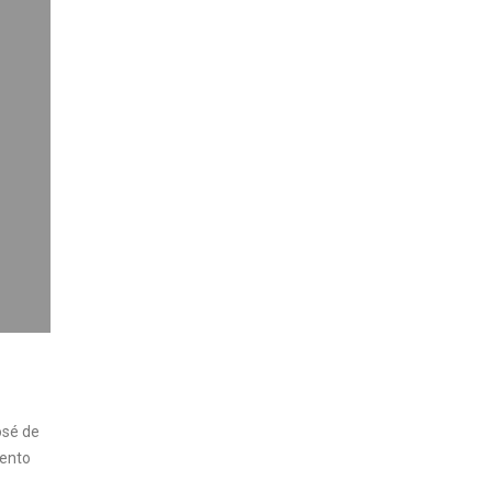
osé de
iento