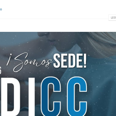
to
LEE